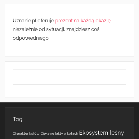
Uznanie.pl oferuje
prezent na każdą okazję
–
niezależnie od sytuacji, znajdziesz coś
odpowiedniego.
Tagi
Ekosystem leśny
Charakter kotów
Ciekawe fakty o kotach