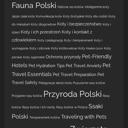
Fauna Polski
Historia ras kotów
Inteligentne koty
Język ciała kota
Komunikacja kota
Koty brytyjskie
Koty dla rodzin
Koty
Koty i bezpieczeństwo
do mieszkań
Koty długowłose
Koty i
Koty i ich przestrzeń
Koty i kontakt z
dzieci
człowiekiem
Koty i pielęgnacja
Koty i temperament
Koty i
wymagania
Koty i zdrowie
Koty krótkowłose
Koty maine coon
Koty
Pet-Friendly
Ochrona przyrody
perskie
Koty syjamskie
Hotels
Pet
Pet Hydration Tips
Pet Travel Anxiety
Travel Essentials
Pet Travel Preparation
Pet
Travel Safety
Pielęgnacja sierści kota
Popularne rasy kotów
Przyroda Polski
Przyjazne rasy kotów
Rasy
Ssaki
kotów
Rasy kotów i ich cechy
Rasy kotów w Polsce
Polski
Traveling with Pets
Temperament kotów