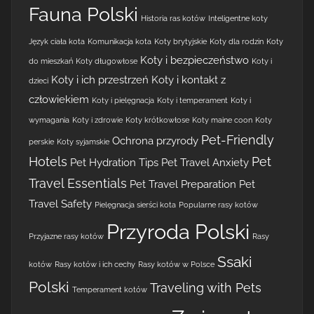
Fauna Polski
Historia ras kotów
Inteligentne koty
Język ciała kota
Komunikacja kota
Koty brytyjskie
Koty dla rodzin
Koty
Koty i bezpieczeństwo
do mieszkań
Koty długowłose
Koty i
Koty i ich przestrzeń
Koty i kontakt z
dzieci
człowiekiem
Koty i pielęgnacja
Koty i temperament
Koty i
wymagania
Koty i zdrowie
Koty krótkowłose
Koty maine coon
Koty
Pet-Friendly
Ochrona przyrody
perskie
Koty syjamskie
Hotels
Pet
Pet Hydration Tips
Pet Travel Anxiety
Travel Essentials
Pet Travel Preparation
Pet
Travel Safety
Pielęgnacja sierści kota
Popularne rasy kotów
Przyroda Polski
Przyjazne rasy kotów
Rasy
Ssaki
kotów
Rasy kotów i ich cechy
Rasy kotów w Polsce
Polski
Traveling with Pets
Temperament kotów