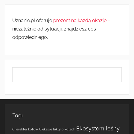
Uznanie.pl oferuje
prezent na każdą okazję
–
niezależnie od sytuacji, znajdziesz coś
odpowiedniego.
Tagi
Ekosystem leśny
Charakter kotów
Ciekawe fakty o kotach