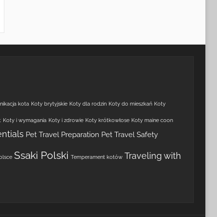
ikacja kota
Koty brytyjskie
Koty dla rodzin
Koty do mieszkań
Koty
t
Koty i wymagania
Koty i zdrowie
Koty krótkowłose
Koty maine coon
ntials
Pet Travel Preparation
Pet Travel Safety
Ssaki Polski
Traveling with
olsce
Temperament kotów