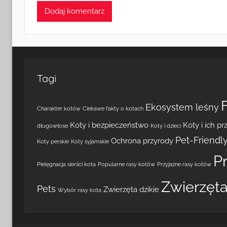
Tagi
Ekosystem leśny
Charakter kotów
Ciekawe fakty o kotach
Koty i bezpieczeństwo
Koty i ich pr
długowłose
Koty i dzieci
Pet-Friendl
Ochrona przyrody
Koty perskie
Koty syjamskie
P
Pielęgnacja sierści kota
Popularne rasy kotów
Przyjazne rasy kotów
Zwierzęta
Pets
Zwierzęta dzikie
Wybór rasy kota