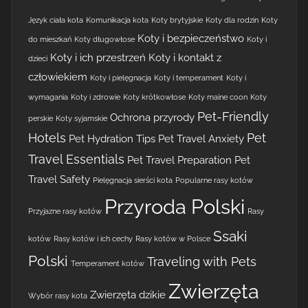
Język ciała kota
Komunikacja kota
Koty brytyjskie
Koty dla rodzin
Koty
Koty i bezpieczeństwo
do mieszkań
Koty długowłose
Koty i
Koty i ich przestrzeń
Koty i kontakt z
dzieci
człowiekiem
Koty i pielęgnacja
Koty i temperament
Koty i
wymagania
Koty i zdrowie
Koty krótkowłose
Koty maine coon
Koty
Pet-Friendly
Ochrona przyrody
perskie
Koty syjamskie
Hotels
Pet
Pet Hydration Tips
Pet Travel Anxiety
Travel Essentials
Pet Travel Preparation
Pet
Travel Safety
Pielęgnacja sierści kota
Popularne rasy kotów
Przyroda Polski
Przyjazne rasy kotów
Rasy
Ssaki
kotów
Rasy kotów i ich cechy
Rasy kotów w Polsce
Polski
Traveling with Pets
Temperament kotów
Zwierzęta
Zwierzęta dzikie
Wybór rasy kota