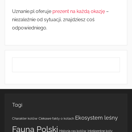
Uznanie.pl oferuje
prezent na każdą okazję
–
niezależnie od sytuacji, znajdziesz coś
odpowiedniego.
Tagi
Ekosystem leśny
Charakter kotów
Ciekawe fakty o kotach
Fauna Polski
Historia ras kotów
Inteligentne koty