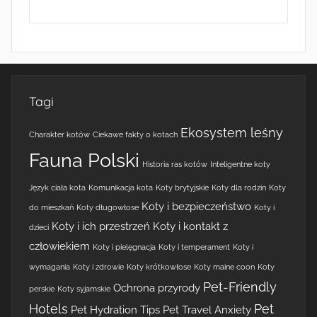
Tagi
Ekosystem leśny
Charakter kotów
Ciekawe fakty o kotach
Fauna Polski
Historia ras kotów
Inteligentne koty
Język ciała kota
Komunikacja kota
Koty brytyjskie
Koty dla rodzin
Koty
Koty i bezpieczeństwo
do mieszkań
Koty długowłose
Koty i
Koty i ich przestrzeń
Koty i kontakt z
dzieci
człowiekiem
Koty i pielęgnacja
Koty i temperament
Koty i
wymagania
Koty i zdrowie
Koty krótkowłose
Koty maine coon
Koty
Pet-Friendly
Ochrona przyrody
perskie
Koty syjamskie
Hotels
Pet
Pet Hydration Tips
Pet Travel Anxiety