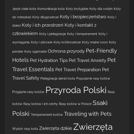
Język ciała kota
Komunikacja kota
Koty brytyjskie
Koty dla rodzin
Koty
Koty i bezpieczeństwo
do mieszkań
Koty długowłose
Koty i
Koty i ich przestrzeń
Koty i kontakt z
dzieci
człowiekiem
Koty i pielęgnacja
Koty i temperament
Koty i
wymagania
Koty i zdrowie
Koty krótkowłose
Koty maine coon
Koty
Pet-Friendly
Ochrona przyrody
perskie
Koty syjamskie
Hotels
Pet
Pet Hydration Tips
Pet Travel Anxiety
Travel Essentials
Pet Travel Preparation
Pet
Travel Safety
Pielęgnacja sierści kota
Popularne rasy kotów
Przyroda Polski
Przyjazne rasy kotów
Rasy
Ssaki
kotów
Rasy kotów i ich cechy
Rasy kotów w Polsce
Polski
Traveling with Pets
Temperament kotów
Zwierzęta
Zwierzęta dzikie
Wybór rasy kota