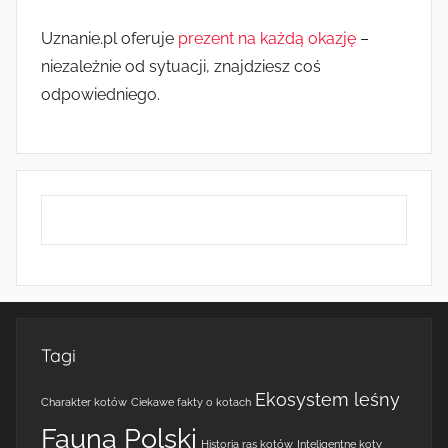
Uznanie.pl oferuje
prezent na każdą okazję
–
niezależnie od sytuacji, znajdziesz coś
odpowiedniego.
Tagi
Ekosystem leśny
Charakter kotów
Ciekawe fakty o kotach
Fauna Polski
Historia ras kotów
Inteligentne koty