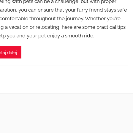
eling with pets can be a challenge, but with proper
aration, you can ensure that your furry friend stays safe
comfortable throughout the journey. Whether you’re
ng a vacation or relocating, here are some practical tips
elp you and your pet enjoy a smooth ride.
taj dalej