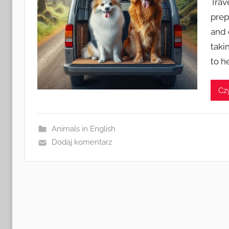
Trav
prep
and 
taki
to h
Czy
Animals in English
Dodaj komentarz