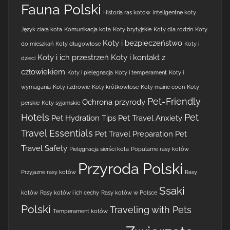
Fauna Polski
Historia ras kotów
Inteligentne koty
Język ciała kota
Komunikacja kota
Koty brytyjskie
Koty dla rodzin
Koty
Koty i bezpieczeństwo
do mieszkań
Koty długowłose
Koty i
Koty i ich przestrzeń
Koty i kontakt z
dzieci
człowiekiem
Koty i pielęgnacja
Koty i temperament
Koty i
wymagania
Koty i zdrowie
Koty krótkowłose
Koty maine coon
Koty
Pet-Friendly
Ochrona przyrody
perskie
Koty syjamskie
Hotels
Pet
Pet Hydration Tips
Pet Travel Anxiety
Travel Essentials
Pet Travel Preparation
Pet
Travel Safety
Pielęgnacja sierści kota
Popularne rasy kotów
Przyroda Polski
Przyjazne rasy kotów
Rasy
Ssaki
kotów
Rasy kotów i ich cechy
Rasy kotów w Polsce
Polski
Traveling with Pets
Temperament kotów