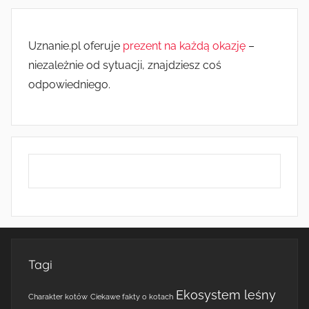
Uznanie.pl oferuje
prezent na każdą okazję
–
niezależnie od sytuacji, znajdziesz coś
odpowiedniego.
Tagi
Ekosystem leśny
Charakter kotów
Ciekawe fakty o kotach