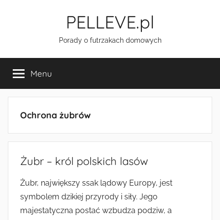
Przejdź
PELLEVE.pl
do
treści
Porady o futrzakach domowych
Menu
Ochrona żubrów
Żubr – król polskich lasów
Żubr, największy ssak lądowy Europy, jest
symbolem dzikiej przyrody i siły. Jego
majestatyczna postać wzbudza podziw, a