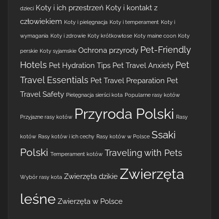
Koty i ich przestrzeń
Koty i kontakt z
dzieci
człowiekiem
Koty i pielęgnacja
Koty i temperament
Koty i
wymagania
Koty i zdrowie
Koty krótkowłose
Koty maine coon
Koty
Pet-Friendly
Ochrona przyrody
perskie
Koty syjamskie
Hotels
Pet
Pet Hydration Tips
Pet Travel Anxiety
Travel Essentials
Pet Travel Preparation
Pet
Travel Safety
Pielęgnacja sierści kota
Popularne rasy kotów
Przyroda Polski
Przyjazne rasy kotów
Rasy
Ssaki
kotów
Rasy kotów i ich cechy
Rasy kotów w Polsce
Polski
Traveling with Pets
Temperament kotów
Zwierzęta
Zwierzęta dzikie
Wybór rasy kota
leśne
Zwierzęta w Polsce