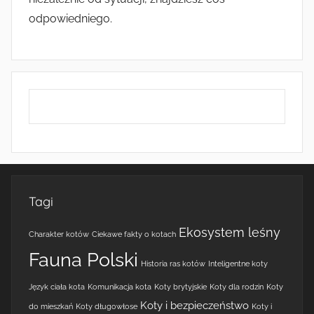
odpowiedniego.
Tagi
Ekosystem leśny
Charakter kotów
Ciekawe fakty o kotach
Fauna Polski
Historia ras kotów
Inteligentne koty
Język ciała kota
Komunikacja kota
Koty brytyjskie
Koty dla rodzin
Koty
Koty i bezpieczeństwo
do mieszkań
Koty długowłose
Koty i