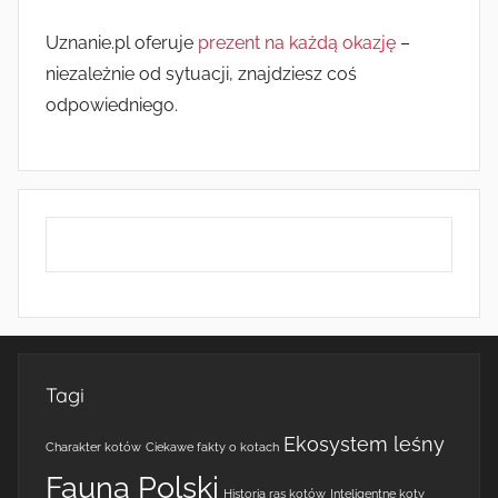
Uznanie.pl oferuje
prezent na każdą okazję
–
niezależnie od sytuacji, znajdziesz coś
odpowiedniego.
Tagi
Ekosystem leśny
Charakter kotów
Ciekawe fakty o kotach
Fauna Polski
Historia ras kotów
Inteligentne koty