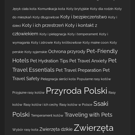
Język ciała kota
Komunikacja kota
Koty brytyjskie
Koty dla rodzin
Koty
Koty i bezpieczeństwo
do mieszkań
Koty długowłose
Koty i
Koty i ich przestrzeń
Koty i kontakt z
dzieci
człowiekiem
Koty i pielęgnacja
Koty i temperament
Koty i
wymagania
Koty i zdrowie
Koty krótkowłose
Koty maine coon
Koty
Pet-Friendly
Ochrona przyrody
perskie
Koty syjamskie
Hotels
Pet
Pet Hydration Tips
Pet Travel Anxiety
Travel Essentials
Pet Travel Preparation
Pet
Travel Safety
Pielęgnacja sierści kota
Popularne rasy kotów
Przyroda Polski
Przyjazne rasy kotów
Rasy
Ssaki
kotów
Rasy kotów i ich cechy
Rasy kotów w Polsce
Polski
Traveling with Pets
Temperament kotów
Zwierzęta
Zwierzęta dzikie
Wybór rasy kota