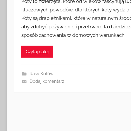
Koty to zwierzęta, które od wieków fascynują lu
kluczowych powodów, dla których koty wydają się
Koty są drapieżnikami, które w naturalnym śro
aby zdobyć pożywienie i przetrwać. Ta dziedzic
sposób zachowania w domowych warunkach.
Czytaj dalej
Rasy Kotów
Dodaj komentarz