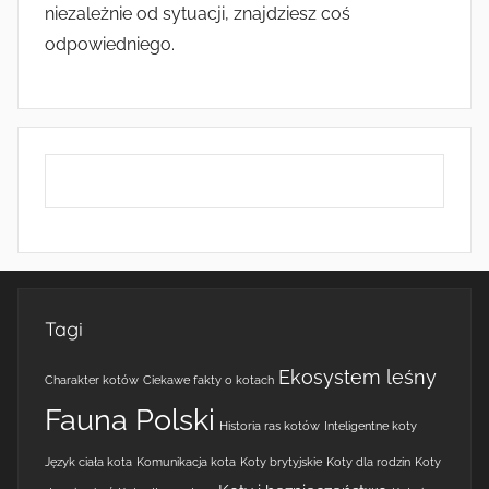
niezależnie od sytuacji, znajdziesz coś
odpowiedniego.
Tagi
Ekosystem leśny
Charakter kotów
Ciekawe fakty o kotach
Fauna Polski
Historia ras kotów
Inteligentne koty
Język ciała kota
Komunikacja kota
Koty brytyjskie
Koty dla rodzin
Koty