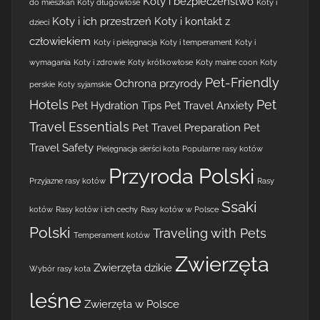
Koty i bezpieczeństwo
do mieszkań
Koty długowłose
Koty i
Koty i ich przestrzeń
Koty i kontakt z
dzieci
człowiekiem
Koty i pielęgnacja
Koty i temperament
Koty i
wymagania
Koty i zdrowie
Koty krótkowłose
Koty maine coon
Koty
Pet-Friendly
Ochrona przyrody
perskie
Koty syjamskie
Hotels
Pet
Pet Hydration Tips
Pet Travel Anxiety
Travel Essentials
Pet Travel Preparation
Pet
Travel Safety
Pielęgnacja sierści kota
Popularne rasy kotów
Przyroda Polski
Przyjazne rasy kotów
Rasy
Ssaki
kotów
Rasy kotów i ich cechy
Rasy kotów w Polsce
Polski
Traveling with Pets
Temperament kotów
Zwierzęta
Zwierzęta dzikie
Wybór rasy kota
leśne
Zwierzęta w Polsce