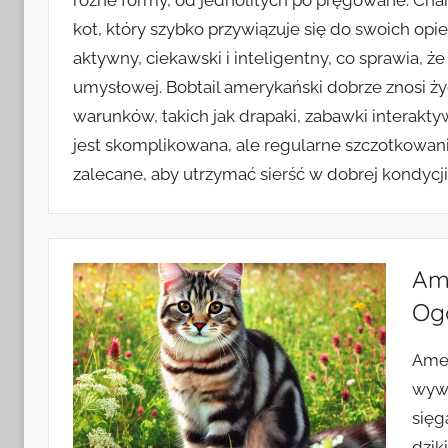
różne formy, od jednolitych po pręgowane. Chara
kot, który szybko przywiązuje się do swoich opi
aktywny, ciekawski i inteligentny, co sprawia, że
umysłowej. Bobtail amerykański dobrze znosi 
warunków, takich jak drapaki, zabawki interakty
jest skomplikowana, ale regularne szczotkowan
zalecane, aby utrzymać sierść w dobrej kondycji
Ame
Og
Amer
wywo
sięg
dzik