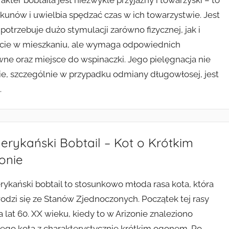
kter bobtaila jest niezwykle przyjazny i towarzyski – to
ekunów i uwielbia spędzać czas w ich towarzystwie. Jest
 potrzebuje dużo stymulacji zarówno fizycznej, jak i
życie w mieszkaniu, ale wymaga odpowiednich
wne oraz miejsce do wspinaczki. Jego pielęgnacja nie
ie, szczególnie w przypadku odmiany długowłosej, jest
.
rykański Bobtail – Kot o Krótkim
onie
ykański bobtail to stosunkowo młoda rasa kota, która
dzi się ze Stanów Zjednoczonych. Początek tej rasy
a lat 60. XX wieku, kiedy to w Arizonie znaleziono
iego kota z charakterystycznie krótkim ogonem. Po