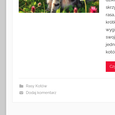
skrz
rasa
krót
wygi
swoj
jedn
kot
Czy
Rasy Kotów
Dodaj komentarz