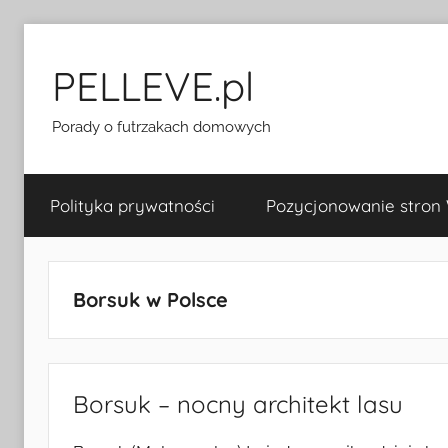
Przejdź
do
PELLEVE.pl
treści
Porady o futrzakach domowych
Polityka prywatności
Pozycjonowanie stron
Borsuk w Polsce
Borsuk – nocny architekt lasu