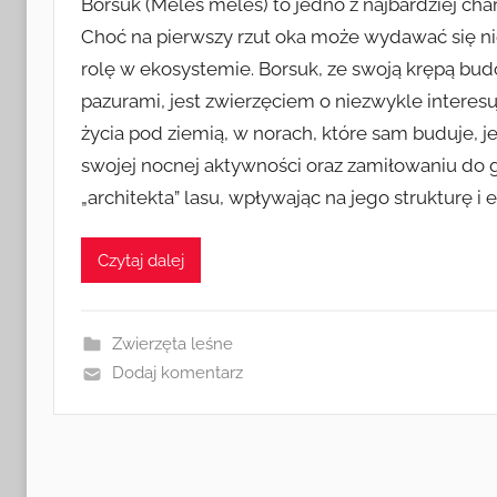
Borsuk (Meles meles) to jedno z najbardziej cha
Choć na pierwszy rzut oka może wydawać się nie
rolę w ekosystemie. Borsuk, ze swoją krępą bud
pazurami, jest zwierzęciem o niezwykle interes
życia pod ziemią, w norach, które sam buduje, je
swojej nocnej aktywności oraz zamiłowaniu do g
„architekta” lasu, wpływając na jego strukturę i
Czytaj dalej
Zwierzęta leśne
Dodaj komentarz