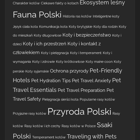
Ekosystem leśny
Charakter kotów
Ciekawe fakty o kotach
Fauna Polski
Historia ras kotów
Inteligentne koty
Język ciała kota
Komunikacja kota
Koty brytyjskie
Koty dla rodzin
Koty
Koty i bezpieczeństwo
do mieszkań
Koty długowłose
Koty i
Koty i ich przestrzeń
Koty i kontakt z
dzieci
człowiekiem
Koty i pielęgnacja
Koty i temperament
Koty i
wymagania
Koty i zdrowie
Koty krótkowłose
Koty maine coon
Koty
Pet-Friendly
Ochrona przyrody
perskie
Koty syjamskie
Hotels
Pet
Pet Hydration Tips
Pet Travel Anxiety
Travel Essentials
Pet Travel Preparation
Pet
Travel Safety
Pielęgnacja sierści kota
Popularne rasy kotów
Przyroda Polski
Przyjazne rasy kotów
Rasy
Ssaki
kotów
Rasy kotów i ich cechy
Rasy kotów w Polsce
Polski
Traveling with Pets
Temperament kotów