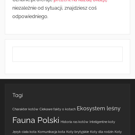
niezależnie od sytuacji, znajdziesz coś
odpowiedniego.
Tagi
Ekosystem leśny
Charakter kotów
Ciekawe fakty o kotach
Fauna Polski
Historia ras kotów
Inteligentne koty
Język ciała kota
Komunikacja kota
Koty brytyjskie
Koty dla rodzin
Koty