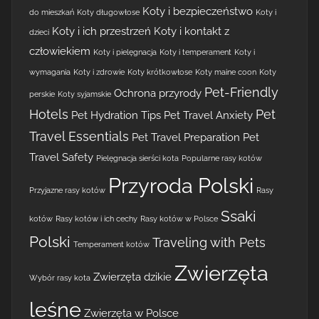
Koty i bezpieczeństwo
do mieszkań
Koty długowłose
Koty i
Koty i ich przestrzeń
Koty i kontakt z
dzieci
człowiekiem
Koty i pielęgnacja
Koty i temperament
Koty i
wymagania
Koty i zdrowie
Koty krótkowłose
Koty maine coon
Koty
Pet-Friendly
Ochrona przyrody
perskie
Koty syjamskie
Hotels
Pet
Pet Hydration Tips
Pet Travel Anxiety
Travel Essentials
Pet Travel Preparation
Pet
Travel Safety
Pielęgnacja sierści kota
Popularne rasy kotów
Przyroda Polski
Przyjazne rasy kotów
Rasy
Ssaki
kotów
Rasy kotów i ich cechy
Rasy kotów w Polsce
Polski
Traveling with Pets
Temperament kotów
Zwierzęta
Zwierzęta dzikie
Wybór rasy kota
leśne
Zwierzęta w Polsce